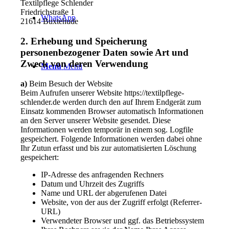
Textilpflege Schlender
Friedrichstraße 1
WhatsApp
21614 Buxtehude
2. Erhebung und Speicherung
personenbezogener Daten sowie Art und
Zweck von deren Verwendung
Menü
Menü
a)
Beim Besuch der Website
Beim Aufrufen unserer Website https://textilpflege-
schlender.de werden durch den auf Ihrem Endgerät zum
Einsatz kommenden Browser automatisch Informationen
an den Server unserer Website gesendet. Diese
Informationen werden temporär in einem sog. Logfile
gespeichert. Folgende Informationen werden dabei ohne
Ihr Zutun erfasst und bis zur automatisierten Löschung
gespeichert:
IP-Adresse des anfragenden Rechners
Datum und Uhrzeit des Zugriffs
Name und URL der abgerufenen Datei
Website, von der aus der Zugriff erfolgt (Referrer-
URL)
Verwendeter Browser und ggf. das Betriebssystem