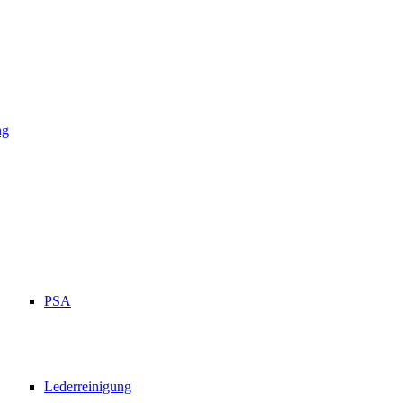
ng
PSA
Lederreinigung