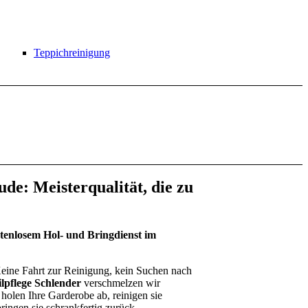
Teppichreinigung
e: Meisterqualität, die zu
kostenlosem Hol- und Bringdienst im
. Keine Fahrt zur Reinigung, kein Suchen nach
ilpflege Schlender
verschmelzen wir
holen Ihre Garderobe ab, reinigen sie
ringen sie schrankfertig zurück –