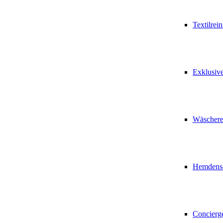
Textilrei
Exklusiv
Wäschere
Hemdense
Concierg