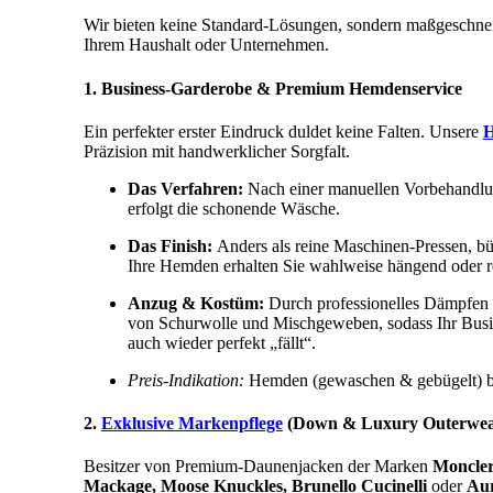
Wir bieten keine Standard-Lösungen, sondern maßgeschneid
Ihrem Haushalt oder Unternehmen.
1. Business-Garderobe & Premium Hemdenservice
Ein perfekter erster Eindruck duldet keine Falten. Unsere
H
Präzision mit handwerklicher Sorgfalt.
Das Verfahren:
Nach einer manuellen Vorbehandlu
erfolgt die schonende Wäsche.
Das Finish:
Anders als reine Maschinen-Pressen, bü
Ihre Hemden erhalten Sie wahlweise hängend oder rei
Anzug & Kostüm:
Durch professionelles Dämpfen u
von Schurwolle und Mischgeweben, sodass Ihr Busine
auch wieder perfekt „fällt“.
Preis-Indikation:
Hemden (gewaschen & gebügelt) b
2.
Exklusive Markenpflege
(Down & Luxury Outerwea
Besitzer von Premium-Daunenjacken der Marken
Moncler
Mackage, Moose Knuckles, Brunello Cucinelli
oder
Aur