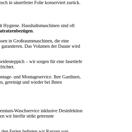
nsch in säurefreier Folie konserviert zurück.
t Hygiene. Haushaltsmaschinen sind oft
tratzenbezügen
.
sen in Großraummaschinen, die eine
n garantieren. Das Volumen der Daune wird
identeppich – wir sorgen für eine fasertiefe
richtet.
ntage- und Montageservice. Ihre Gardinen,
, gereinigt und wieder bei Ihnen
remium-Waschservice inklusive Desinfektion
 wir hierfür strikt getrennte
 den Ferien befreien wir Ranzen von