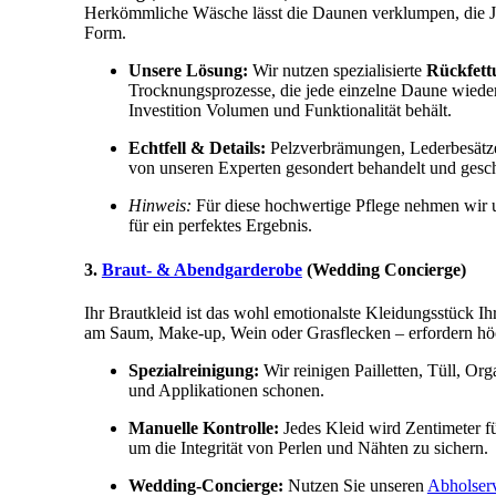
Herkömmliche Wäsche lässt die Daunen verklumpen, die Ja
Form.
Unsere Lösung:
Wir nutzen spezialisierte
Rückfett
Trocknungsprozesse, die jede einzelne Daune wieder a
Investition Volumen und Funktionalität behält.
Echtfell & Details:
Pelzverbrämungen, Lederbesätze
von unseren Experten gesondert behandelt und gesch
Hinweis:
Für diese hochwertige Pflege nehmen wir u
für ein perfektes Ergebnis.
3.
Braut- & Abendgarderobe
(Wedding Concierge)
Ihr Brautkleid ist das wohl emotionalste Kleidungsstück Ih
am Saum, Make-up, Wein oder Grasflecken – erfordern höc
Spezialreinigung:
Wir reinigen Pailletten, Tüll, Or
und Applikationen schonen.
Manuelle Kontrolle:
Jedes Kleid wird Zentimeter f
um die Integrität von Perlen und Nähten zu sichern.
Wedding-Concierge:
Nutzen Sie unseren
Abholser