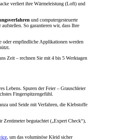
cke verliert ihre Wärmeleistung (Loft) und
ungsverfahren
und computergesteuerte
ufstellen. So garantieren wir, dass Ihre
 oder empfindliche Applikationen werden
ützt.
ns Zeit – rechnen Sie mit 4 bis 5 Werktagen
res Lebens. Spuren der Feier – Grauschleier
hstes Fingerspitzengefühl.
ganza und Seide mit Verfahren, die Klebstoffe
ür Zentimeter begutachtet („Expert Check“),
vice
, um das voluminöse Kleid sicher