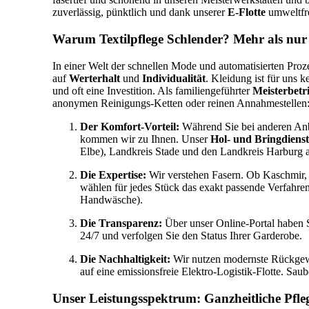
zuverlässig, pünktlich und dank unserer
E-Flotte
umweltfre
Warum Textilpflege Schlender? Mehr als nur
In einer Welt der schnellen Mode und automatisierten Proz
auf
Werterhalt
und
Individualität
. Kleidung ist für uns 
und oft eine Investition. Als familiengeführter
Meisterbetr
anonymen Reinigungs-Ketten oder reinen Annahmestellen
Der Komfort-Vorteil:
Während Sie bei anderen Anb
kommen wir zu Ihnen. Unser
Hol- und Bringdienst
Elbe), Landkreis Stade und den Landkreis Harburg 
Die Expertise:
Wir verstehen Fasern. Ob Kaschmir
wählen für jedes Stück das exakt passende Verfahre
Handwäsche).
Die Transparenz:
Über unser Online-Portal haben S
24/7 und verfolgen Sie den Status Ihrer Garderobe.
Die Nachhaltigkeit:
Wir nutzen modernste Rückgewi
auf eine emissionsfreie Elektro-Logistik-Flotte. Sau
Unser Leistungsspektrum: Ganzheitliche Pfle