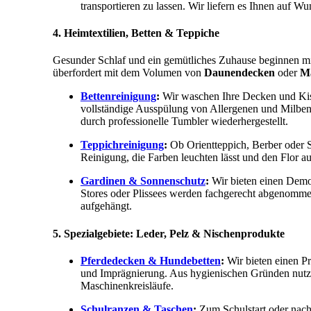
transportieren zu lassen. Wir liefern es Ihnen auf Wu
4. Heimtextilien, Betten & Teppiche
Gesunder Schlaf und ein gemütliches Zuhause beginnen mi
überfordert mit dem Volumen von
Daunendecken
oder
Ma
Bettenreinigung
:
Wir waschen Ihre Decken und Kis
vollständige Ausspülung von Allergenen und Milbe
durch professionelle Tumbler wiederhergestellt.
Teppichreinigung
:
Ob Orientteppich, Berber oder Se
Reinigung, die Farben leuchten lässt und den Flor auf
Gardinen & Sonnenschutz
:
Wir bieten einen Demo
Stores oder Plissees werden fachgerecht abgenommen
aufgehängt.
5. Spezialgebiete: Leder, Pelz & Nischenprodukte
Pferdedecken & Hundebetten
:
Wir bieten einen P
und Imprägnierung. Aus hygienischen Gründen nutzen
Maschinenkreisläufe.
Schulranzen & Taschen
:
Zum Schulstart oder nach