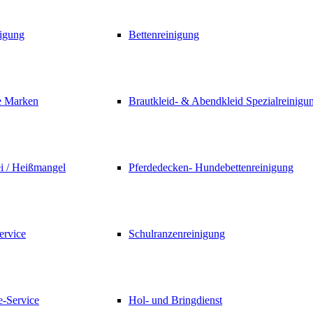
nigung
Bettenreinigung
e Marken
Brautkleid- & Abendkleid Spezialreinigu
i / Heißmangel
Pferdedecken- Hundebettenreinigung
rvice
Schulranzenreinigung
e-Service
Hol- und Bringdienst