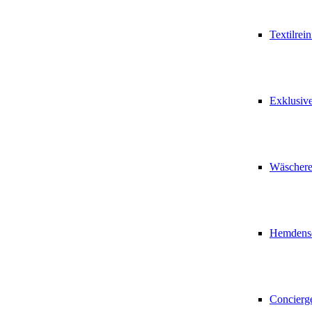
Textilrei
Exklusiv
Wäschere
Hemdense
Concierg