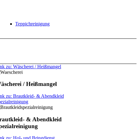
Teppichreinigung
nk zu: Wäscherei / Heißmangel
äscherei / Heißmangel
nk zu: Brautkleid- & Abendkleid
ezialreinigung
rautkleid- & Abendkleid
pezialreinigung
nk zu: Hol- und Bringdienst