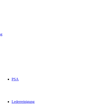
ng
PSA
Lederreinigung