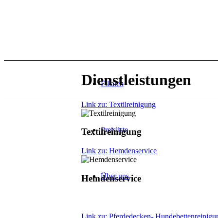
Dienstleistungen
Filialen
Link zu: Textilreinigung
Preisliste
Textilreinigung
Link zu: Hemdenservice
Über uns
Hemdenservice
Link zu: Pferdedecken- Hundebettenreinigu