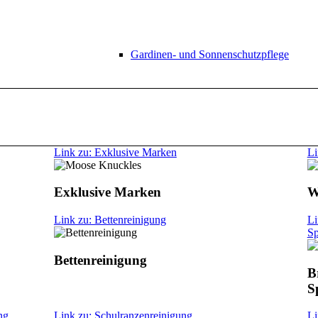
Gardinen- und Sonnenschutzpflege
Link zu: Exklusive Marken
Li
Exklusive Marken
W
Link zu: Bettenreinigung
Li
Sp
Bettenreinigung
B
S
ng
Link zu: Schulranzenreinigung
Li