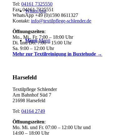
Tel:
04161 7325550
Fax: 04161 7325551
WhatsApp
WhatsApp +49 (0)1590 8611327
Kontakt:
info@textilpflege-schlender.de
Öffnungszeiten
:
Mo., Mi., Fr. 7:00 – 18:00 Uhr
Menü
Menü
Di. und Do. 7:00 – 15:00 Uhr
Sa. 9:00 – 12:00 Uhr
Mehr zur Textilreinigung in Buxtehude →
Harsefeld
Textilpflege Schlender
Am Bahnhof Süd 7
21698 Harsefeld
Tel:
04164 2749
Öffnungszeiten
:
Mo. Mi. und Fr. 07:00 – 12:00 Uhr und
14:00 – 18:00 Uhr