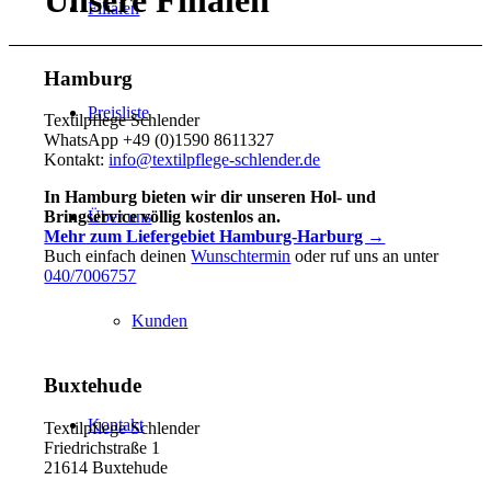
Unsere Filialen
Filialen
Hamburg
Preisliste
Textilpflege Schlender
WhatsApp +49 (0)1590 8611327
Kontakt:
info@textilpflege-schlender.de
In Hamburg bieten wir dir unseren Hol- und
Über uns
Bringservice völlig kostenlos an.
Mehr zum Liefergebiet Hamburg-Harburg →
Buch einfach deinen
Wunschtermin
oder ruf uns an unter
040/7006757
Kunden
Buxtehude
Kontakt
Textilpflege Schlender
Friedrichstraße 1
21614 Buxtehude