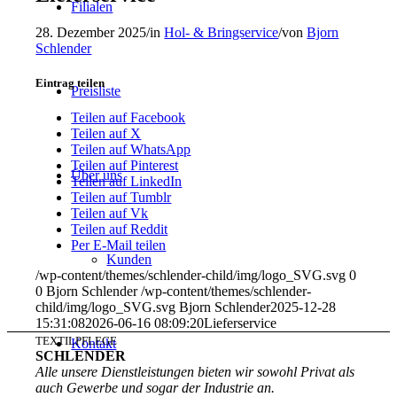
Filialen
28. Dezember 2025
/
in
Hol- & Bringservice
/
von
Bjorn
Schlender
Eintrag teilen
Preisliste
Teilen auf Facebook
Teilen auf X
Teilen auf WhatsApp
Teilen auf Pinterest
Über uns
Teilen auf LinkedIn
Teilen auf Tumblr
Teilen auf Vk
Teilen auf Reddit
Per E-Mail teilen
Kunden
/wp-content/themes/schlender-child/img/logo_SVG.svg
0
0
Bjorn Schlender
/wp-content/themes/schlender-
child/img/logo_SVG.svg
Bjorn Schlender
2025-12-28
15:31:08
2026-06-16 08:09:20
Lieferservice
TEXTILPFLEGE
Kontakt
SCHLENDER
Alle unsere Dienstleistungen bieten wir sowohl Privat als
auch Gewerbe und sogar der Industrie an.