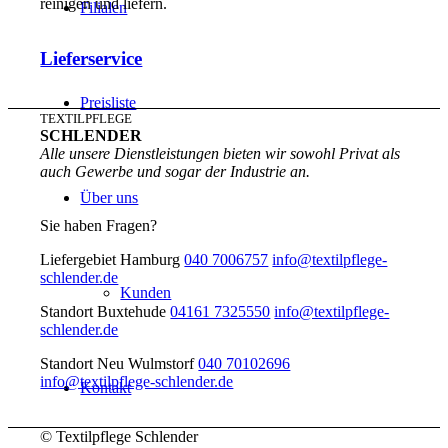
reinigen und liefern.
Filialen
Lieferservice
Preisliste
TEXTILPFLEGE
SCHLENDER
Alle unsere Dienstleistungen bieten wir sowohl Privat als
auch Gewerbe und sogar der Industrie an.
Über uns
Sie haben Fragen?
Liefergebiet Hamburg
040 7006757
info@textilpflege-
schlender.de
Kunden
Standort Buxtehude
04161 7325550
info@textilpflege-
schlender.de
Standort Neu Wulmstorf
040 70102696
info@textilpflege-schlender.de
Kontakt
© Textilpflege Schlender